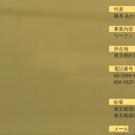
代
藤本 あか
事業内
ワークショ
所在
東京都杉並区
電話番
03-3399-
050-5327-
会場
東京都清瀬
東京都港区
メール