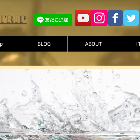
TRIP
p
BLOG
ABOUT
I