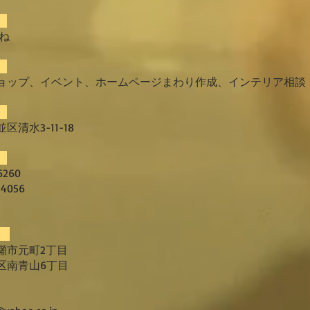
表
ね
容
ップ、イベント、ホームページまわり作成、インテリア相談
地
清水3-11-18
号
6260
4056
市元町2丁目
南青山6丁目