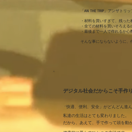
「AN THE TRIP」アン
・材料を買いすぎて、残った
・全ての材料を買いそろえる
・最後まで一人で作れるか心
そんな事にならないように、作
デジタル社会だからこそ
手作
快適、便利、安全」がどんどん進
「
私達の生活はとても変わりました。
だから、あえて、
手で作って頭を動