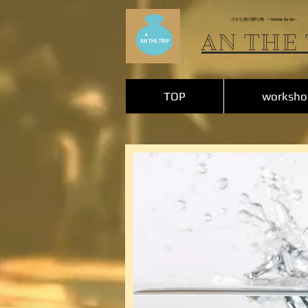
小さな旅の贈り物
～Granny Go Go～
AN THE 
TOP
worksho