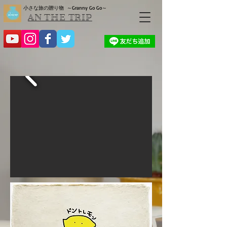
小さな旅の贈り物
～Granny Go Go～
AN THE TRIP