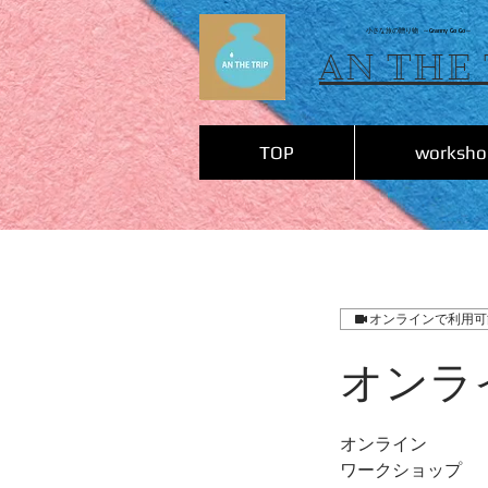
小さな旅の贈り物
～Granny Go Go～
AN THE 
TOP
worksho
オンラインで利用可
オンラ
オンライン