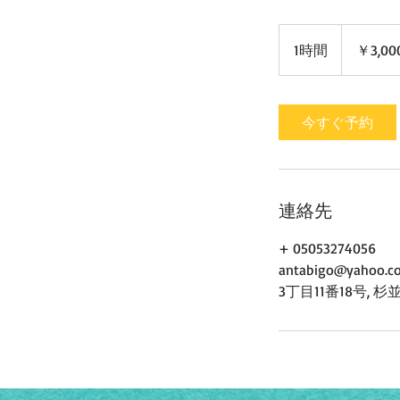
3,000
円
1時間
1
￥3,00
時
今すぐ予約
連絡先
+ 05053274056
antabigo@yahoo.co
3丁目11番18号, 杉並区清