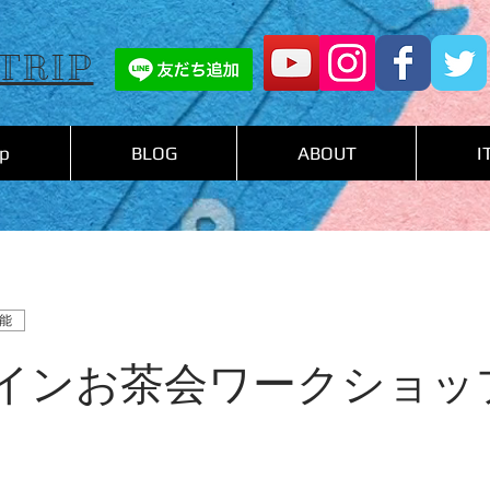
TRIP
p
BLOG
ABOUT
I
能
インお茶会ワークショッ