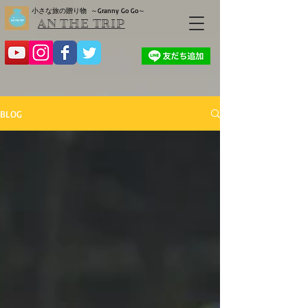
小さな旅の贈り物
～Granny Go Go～
AN THE TRIP
BLOG